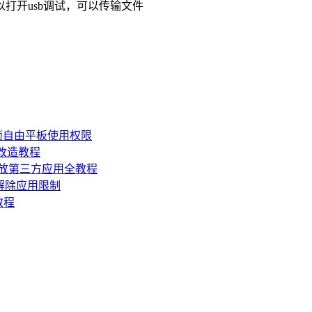
以打开usb调试，可以传输文件
锁自由平板使用权限
损改造教程
机开放第三方应用全教程
，解除应用限制
教程