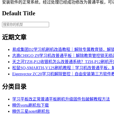
安装软件的正常系统，经过处理已经成功修改为普通平板，可
Default Title
近期文章
易成集团D2学习机刷机改造教程｜解除专属教育锁，解
志高CHIGO Z9学习机改普通平板｜解除教育管控锁无
天之河TZH-P12收银机怎么改普通系统？TZH-P12刷
松鼠SQ-SMARTH-V12S刷机教程｜学习机改普通平板
Eigenvector ZC20学习机解除管控｜自由安装第三方软件
分类目录
学习平板改正常普通平板刷机升级固件包破解教程方法
精仿vertu刷机包下载
精仿三星note8刷机包