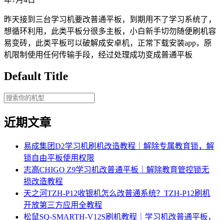
昨天接到三台学习机要改普通平板，到期用不了学习系统了，
想循环利用，此类平板分很多主板，小白新手切勿随便刷机容
易变砖，此类平板可以破解成安卓机，正常下载安装app，原
机限制使用任何传输手段，经过处理成功变成普通平板
Default Title
近期文章
易成集团D2学习机刷机改造教程｜解除专属教育锁，解
锁自由平板使用权限
志高CHIGO Z9学习机改普通平板｜解除教育管控锁无
损改造教程
天之河TZH-P12收银机怎么改普通系统？TZH-P12刷机
开放第三方应用全教程
松鼠SQ-SMARTH-V12S刷机教程｜学习机改普通平板，