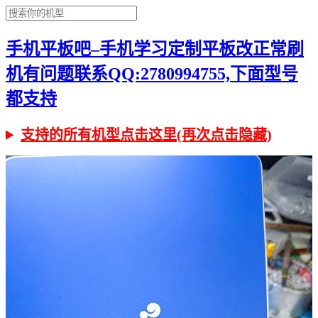
手机平板吧–手机学习定制平板改正常刷
机有问题联系QQ:2780994755,下面型号
都支持
支持的所有机型点击这里(再次点击隐藏)