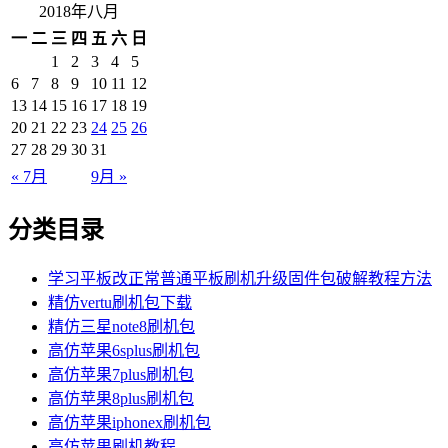
2018年八月
一
二
三
四
五
六
日
1
2
3
4
5
6
7
8
9
10
11
12
13
14
15
16
17
18
19
20
21
22
23
24
25
26
27
28
29
30
31
« 7月
9月 »
分类目录
学习平板改正常普通平板刷机升级固件包破解教程方法
精仿vertu刷机包下载
精仿三星note8刷机包
高仿苹果6splus刷机包
高仿苹果7plus刷机包
高仿苹果8plus刷机包
高仿苹果iphonex刷机包
高仿苹果刷机教程