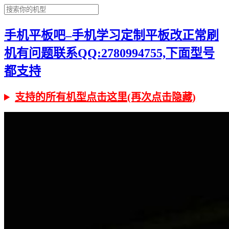
手机平板吧–手机学习定制平板改正常刷
机有问题联系QQ:2780994755,下面型号
都支持
支持的所有机型点击这里(再次点击隐藏)