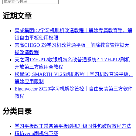
近期文章
易成集团D2学习机刷机改造教程｜解除专属教育锁，解
锁自由平板使用权限
志高CHIGO Z9学习机改普通平板｜解除教育管控锁无
损改造教程
天之河TZH-P12收银机怎么改普通系统？TZH-P12刷机
开放第三方应用全教程
松鼠SQ-SMARTH-V12S刷机教程｜学习机改普通平板，
解除应用限制
Eigenvector ZC20学习机解除管控｜自由安装第三方软件
教程
分类目录
学习平板改正常普通平板刷机升级固件包破解教程方法
精仿vertu刷机包下载