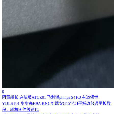
0
阿童船长 启航版ATCZ01 飞利浦philips S410J 有道领世
YDLST01 步步高H9A KNC华瑞安G15学习平板改普通平板教
程，刷机固件线刷包