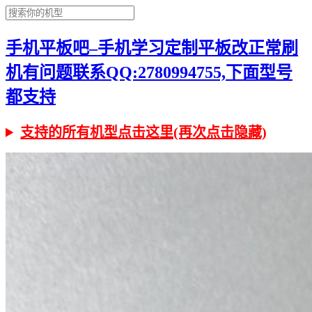
手机平板吧–手机学习定制平板改正常刷
机有问题联系QQ:2780994755,下面型号
都支持
支持的所有机型点击这里(再次点击隐藏)