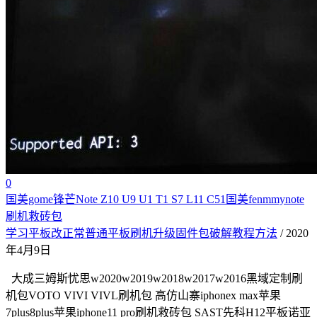
0
国美gome锋芒Note Z10 U9 U1 T1 S7 L11 C51国美fenmmynote
刷机救砖包
学习平板改正常普通平板刷机升级固件包破解教程方法
/ 2020
年4月9日
大成三姆斯忧思w2020w2019w2018w2017w2016黑域定制刷
机包VOTO VIVI VIVL刷机包 高仿山寨iphonex max苹果
7plus8plus苹果iphone11 pro刷机救砖包 SAST先科H12平板诺亚