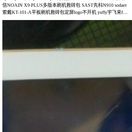
信NOAIN X9 PLUS多版本刷机救砖包 SAST先科N910 sodaer
索戴KT-101-A平板刷机救砖包定屏logo不开机 yufly宇飞来f…