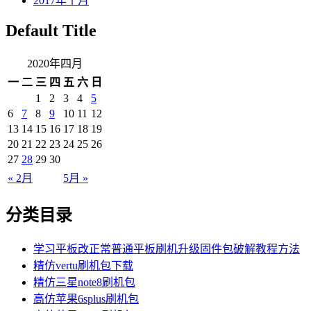
2017年十月
Default Title
2020年四月
一
二
三
四
五
六
日
1
2
3
4
5
6
7
8
9
10
11
12
13
14
15
16
17
18
19
20
21
22
23
24
25
26
27
28
29
30
« 2月
5月 »
分类目录
学习平板改正常普通平板刷机升级固件包破解教程方法
精仿vertu刷机包下载
精仿三星note8刷机包
高仿苹果6splus刷机包