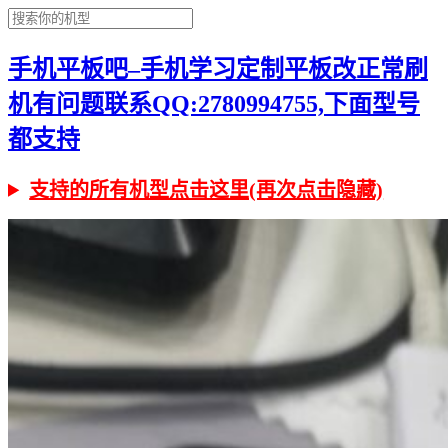
手机平板吧–手机学习定制平板改正常刷
机有问题联系QQ:2780994755,下面型号
都支持
支持的所有机型点击这里(再次点击隐藏)