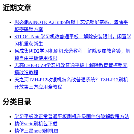
近期文章
思必驰AINOTE‑A2Turbo解锁｜忘记锁屏密码，清除平
板密码锁方案
S11 OG.Note学习机改普通平板｜解除安装限制，闲置学
习机重获新生
易成集团D2学习机刷机改造教程｜解除专属教育锁，解
锁自由平板使用权限
志高CHIGO Z9学习机改普通平板｜解除教育管控锁无
损改造教程
天之河TZH-P12收银机怎么改普通系统？TZH-P12刷机
开放第三方应用全教程
分类目录
学习平板改正常普通平板刷机升级固件包破解教程方法
精仿vertu刷机包下载
精仿三星note8刷机包