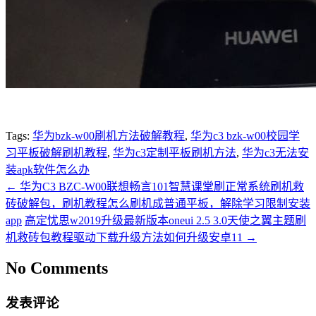
Tags:
华为bzk-w00刷机方法破解教程
,
华为c3 bzk-w00校园学
习平板破解刷机教程
,
华为c3定制平板刷机方法
,
华为c3无法安
装apk软件怎么办
←
华为C3 BZC-W00联想畅言101智慧课堂刷正常系统刷机救
砖破解包，刷机教程怎么刷机成普通平板，解除学习限制安装
app
高定忧思w2019升级最新版本oneui 2.5 3.0天使之翼主题刷
机救砖包教程驱动下载升级方法如何升级安卓11
→
No Comments
发表评论