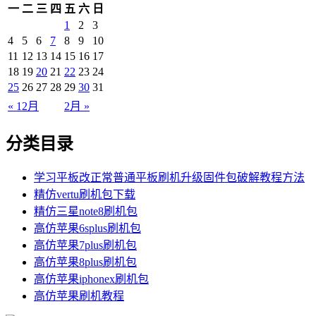
一
二
三
四
五
六
日
1
2
3
4
5
6
7
8
9
10
11
12
13
14
15
16
17
18
19
20
21
22
23
24
25
26
27
28
29
30
31
« 12月
2月 »
分类目录
学习平板改正常普通平板刷机升级固件包破解教程方法
精仿vertu刷机包下载
精仿三星note8刷机包
高仿苹果6splus刷机包
高仿苹果7plus刷机包
高仿苹果8plus刷机包
高仿苹果iphonex刷机包
高仿苹果刷机教程