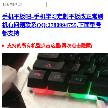
手机平板吧–手机学习定制平板改正常刷
机有问题联系QQ:2780994755,下面型号
都支持
支持的所有机型点击这里(再次点击隐藏)