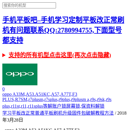
手机平板吧–手机学习定制平板改正常刷
机有问题联系QQ:2780994755,下面型号
都支持
支持的所有机型点击这里(再次点击隐藏)
0
oppo A33M,A53.A51KC,A57,A77T,F3
PLUS,R7SM,r7plusm,r7splus,r9plus,r9plusm a,r9s,r9sk,r9s
plus,r11st,r11,r11splus等解账户锁屏幕锁,保资料解锁
学习平板改正常普通平板刷机升级固件包破解教程方法
/ 2018
年3月28日