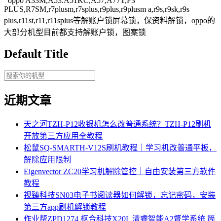
oppo A33M,A53.A51KC,A57,A77T,F3
PLUS,R7SM,r7plusm,r7splus,r9plus,r9plusm a,r9s,r9sk,r9s
plus,r11st,r11,r11splus等解账户锁屏幕锁，保资料解锁，oppo的
大部分机型目前都支持解账户锁，图案锁
Default Title
近期文章
天之河TZH-P12收银机怎么改普通系统？TZH-P12刷机
开放第三方应用全教程
松鼠SQ-SMARTH-V12S刷机教程｜学习机改普通平板，
解除应用限制
Eigenvector ZC20学习机解除管控｜自由安装第三方软件
教程
视臻科技SN03电子书阅读器如何解锁，忘记密码，安装
第三方app刷机解锁教程
作业帮ZPD1274 枢合科技X20L 清睿智能A2督学系统 简