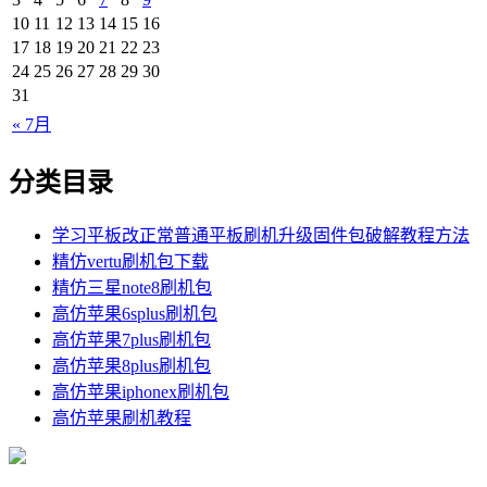
10
11
12
13
14
15
16
17
18
19
20
21
22
23
24
25
26
27
28
29
30
31
« 7月
分类目录
学习平板改正常普通平板刷机升级固件包破解教程方法
精仿vertu刷机包下载
精仿三星note8刷机包
高仿苹果6splus刷机包
高仿苹果7plus刷机包
高仿苹果8plus刷机包
高仿苹果iphonex刷机包
高仿苹果刷机教程