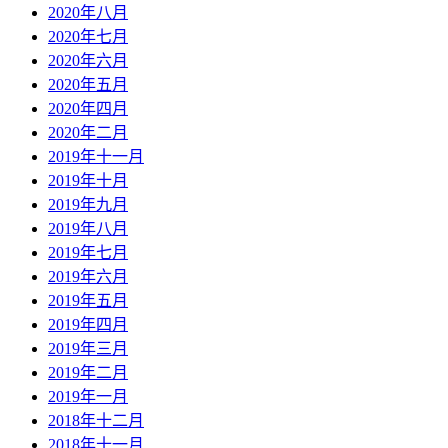
2020年八月
2020年七月
2020年六月
2020年五月
2020年四月
2020年二月
2019年十一月
2019年十月
2019年九月
2019年八月
2019年七月
2019年六月
2019年五月
2019年四月
2019年三月
2019年二月
2019年一月
2018年十二月
2018年十一月