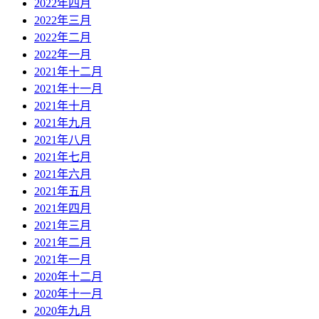
2022年四月
2022年三月
2022年二月
2022年一月
2021年十二月
2021年十一月
2021年十月
2021年九月
2021年八月
2021年七月
2021年六月
2021年五月
2021年四月
2021年三月
2021年二月
2021年一月
2020年十二月
2020年十一月
2020年九月