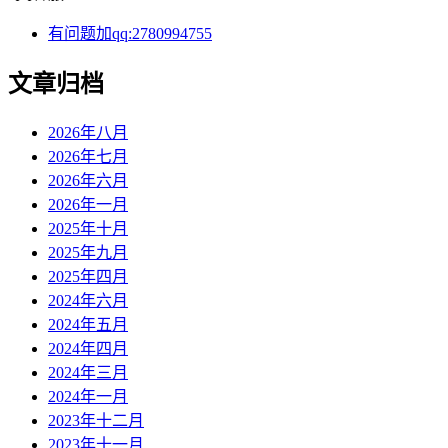
有问题加qq:2780994755
文章归档
2026年八月
2026年七月
2026年六月
2026年一月
2025年十月
2025年九月
2025年四月
2024年六月
2024年五月
2024年四月
2024年三月
2024年一月
2023年十二月
2023年十一月