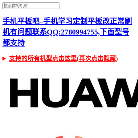
手机平板吧–手机学习定制平板改正常刷
机有问题联系QQ:2780994755,下面型号
都支持
支持的所有机型点击这里(再次点击隐藏)