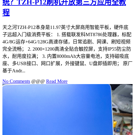
统？TZH-P12刷机开放第三方应用全教
程
天之河TZH-P12本身是11.97英寸大屏商用智能平板，硬件底
子远超入门级消费平板： 1. 搭载联发科MT8786处理器，标配
4G/8G运存+64G/128G高速存储，日常追剧、网课、刷短视频
完全流畅； 2. 2000×1200高清全贴合触控屏，支持IP55防尘防
水，耐用度拉满； 3. 内置8000mAh大容量电池，支持磁吸底
座、多USB接口、网口扩展，外接键鼠、U盘即插即用； 原厂
基于Andr...
No Comments
@@@
Read More