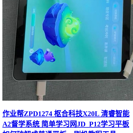
作业帮ZPD1274 枢合科技X20L 清睿智能
A2督学系统 简单学习网JD_P12学习平板