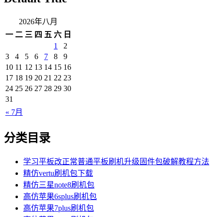
2026年八月
一
二
三
四
五
六
日
1
2
3
4
5
6
7
8
9
10
11
12
13
14
15
16
17
18
19
20
21
22
23
24
25
26
27
28
29
30
31
« 7月
分类目录
学习平板改正常普通平板刷机升级固件包破解教程方法
精仿vertu刷机包下载
精仿三星note8刷机包
高仿苹果6splus刷机包
高仿苹果7plus刷机包