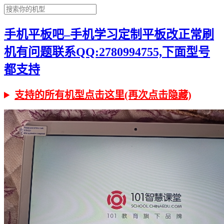
手机平板吧–手机学习定制平板改正常刷
机有问题联系QQ:2780994755,下面型号
都支持
支持的所有机型点击这里(再次点击隐藏)