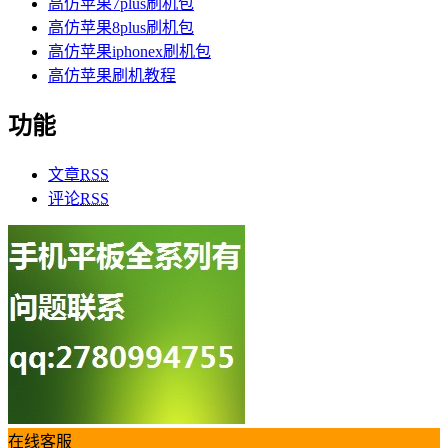
高仿苹果7plus刷机包
高仿苹果8plus刷机包
高仿苹果iphonex刷机包
高仿苹果刷机教程
功能
文章
RSS
评论
RSS
在线客服