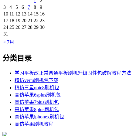
1
2
3
4
5
6
7
8
9
10
11
12
13
14
15
16
17
18
19
20
21
22
23
24
25
26
27
28
29
30
31
« 7月
分类目录
学习平板改正常普通平板刷机升级固件包破解教程方法
精仿vertu刷机包下载
精仿三星note8刷机包
高仿苹果6splus刷机包
高仿苹果7plus刷机包
高仿苹果8plus刷机包
高仿苹果iphonex刷机包
高仿苹果刷机教程