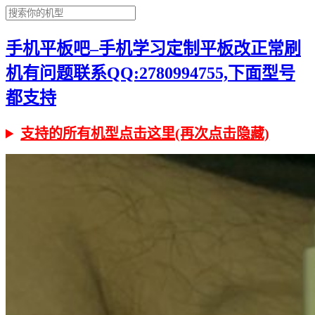
手机平板吧–手机学习定制平板改正常刷
机有问题联系QQ:2780994755,下面型号
都支持
支持的所有机型点击这里(再次点击隐藏)