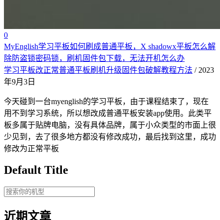
0
MyEnglish学习平板如何刷成普通平板，X shadowx平板怎么解
除防盗锁密码锁，刷机固件包下载，无法开机怎么办
学习平板改正常普通平板刷机升级固件包破解教程方法
/ 2023
年9月3日
今天碰到一台myenglish的学习平板，由于课程结束了，现在
用不到学习系统，所以想改成普通平板安装app使用。此类平
板多属于贴牌电脑，没有具体品牌，属于小众类型的市面上很
少见到，去了很多地方都没有修改成功，最后找到这里，成功
修改为正常平板
Default Title
近期文章