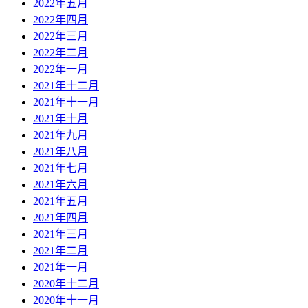
2022年五月
2022年四月
2022年三月
2022年二月
2022年一月
2021年十二月
2021年十一月
2021年十月
2021年九月
2021年八月
2021年七月
2021年六月
2021年五月
2021年四月
2021年三月
2021年二月
2021年一月
2020年十二月
2020年十一月