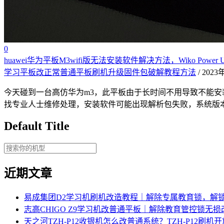
0
huawei华为平板M3wifi版无法安装软件解决方法，Wiko Po
学习平板改正常普通平板刷机升级固件包破解教程方法
/ 202
今天碰到一台高仿华为m3，此平板由于长时间不用导致不能安
找专业人士维修处理，安装软件可能出现解析包失败，系统版
Default Title
近期文章
易成集团D2学习机刷机改造教程｜解除专属教育锁，解
志高CHIGO Z9学习机改普通平板｜解除教育管控锁无
天之河TZH-P12收银机怎么改普通系统？TZH-P12刷