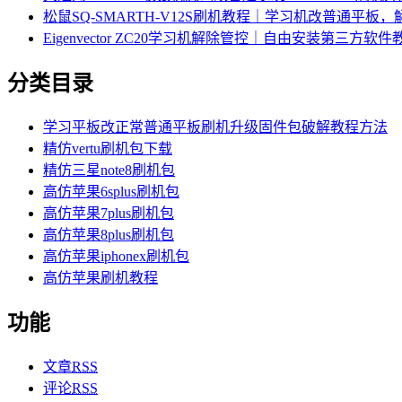
松鼠SQ-SMARTH-V12S刷机教程｜学习机改普通平板
Eigenvector ZC20学习机解除管控｜自由安装第三方软件
分类目录
学习平板改正常普通平板刷机升级固件包破解教程方法
精仿vertu刷机包下载
精仿三星note8刷机包
高仿苹果6splus刷机包
高仿苹果7plus刷机包
高仿苹果8plus刷机包
高仿苹果iphonex刷机包
高仿苹果刷机教程
功能
文章
RSS
评论
RSS