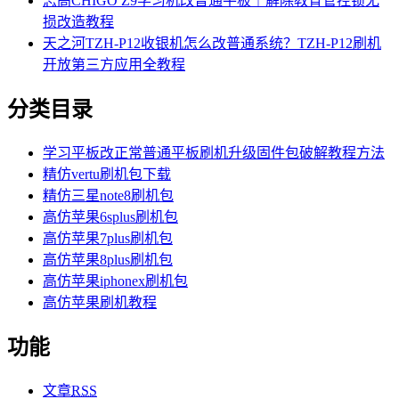
志高CHIGO Z9学习机改普通平板｜解除教育管控锁无
损改造教程
天之河TZH-P12收银机怎么改普通系统？TZH-P12刷机
开放第三方应用全教程
分类目录
学习平板改正常普通平板刷机升级固件包破解教程方法
精仿vertu刷机包下载
精仿三星note8刷机包
高仿苹果6splus刷机包
高仿苹果7plus刷机包
高仿苹果8plus刷机包
高仿苹果iphonex刷机包
高仿苹果刷机教程
功能
文章
RSS