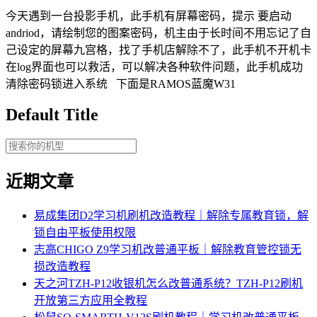
今天遇到一台投影手机，此手机有屏幕密码，提示 要启动
andriod，请绘制您的图案密码，机主由于长时间不用忘记了自
己设定的屏幕九宫格，找了手机店解除不了，此手机不开机卡
在log界面也可以救活，可以解决各种软件问题，此手机成功
清除密码锁进入系统 下面是RAMOS蓝魔W31
Default Title
近期文章
易成集团D2学习机刷机改造教程｜解除专属教育锁，解
锁自由平板使用权限
志高CHIGO Z9学习机改普通平板｜解除教育管控锁无
损改造教程
天之河TZH-P12收银机怎么改普通系统？TZH-P12刷机
开放第三方应用全教程