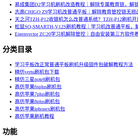
易成集团D2学习机刷机改造教程｜解除专属教育锁，解
志高CHIGO Z9学习机改普通平板｜解除教育管控锁无
天之河TZH-P12收银机怎么改普通系统？TZH-P12刷
松鼠SQ-SMARTH-V12S刷机教程｜学习机改普通平板
Eigenvector ZC20学习机解除管控｜自由安装第三方软件
分类目录
学习平板改正常普通平板刷机升级固件包破解教程方法
精仿vertu刷机包下载
精仿三星note8刷机包
高仿苹果6splus刷机包
高仿苹果7plus刷机包
高仿苹果8plus刷机包
高仿苹果iphonex刷机包
高仿苹果刷机教程
功能