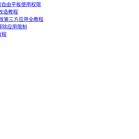
锁自由平板使用权限
损改造教程
机开放第三方应用全教程
，解除应用限制
教程