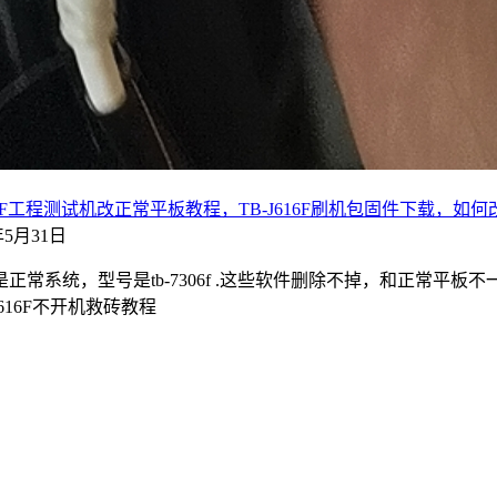
 TB-7306F工程测试机改正常平板教程，TB-J616F刷机包固件下载，
3年5月31日
常系统，型号是tb-7306f .这些软件删除不掉，和正常平
16F不开机救砖教程