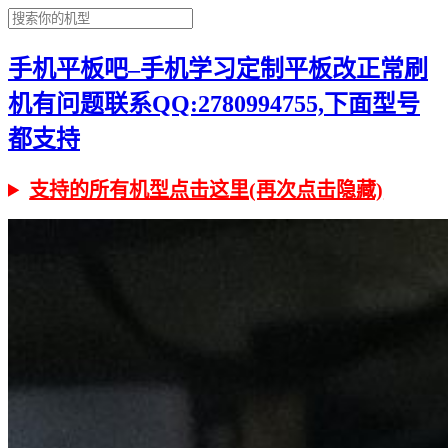
手机平板吧–手机学习定制平板改正常刷
机有问题联系QQ:2780994755,下面型号
都支持
支持的所有机型点击这里(再次点击隐藏)