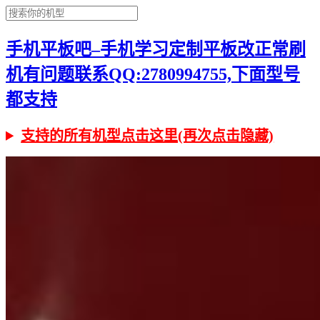
手机平板吧–手机学习定制平板改正常刷
机有问题联系QQ:2780994755,下面型号
都支持
支持的所有机型点击这里(再次点击隐藏)