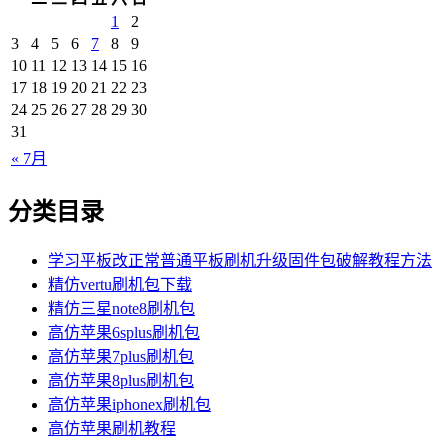
1
2
3
4
5
6
7
8
9
10
11
12
13
14
15
16
17
18
19
20
21
22
23
24
25
26
27
28
29
30
31
« 7月
分类目录
学习平板改正常普通平板刷机升级固件包破解教程方法
精仿vertu刷机包下载
精仿三星note8刷机包
高仿苹果6splus刷机包
高仿苹果7plus刷机包
高仿苹果8plus刷机包
高仿苹果iphonex刷机包
高仿苹果刷机教程