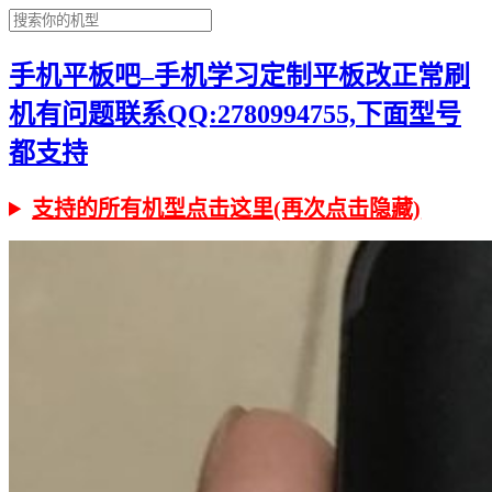
手机平板吧–手机学习定制平板改正常刷
机有问题联系QQ:2780994755,下面型号
都支持
支持的所有机型点击这里(再次点击隐藏)