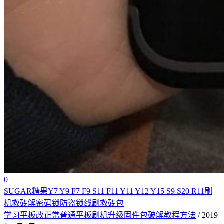
0
SUGAR糖果Y7 Y9 F7 F9 S11 F11 Y11 Y12 Y15 S9 S20 R11刷
机救砖解密码锁防盗锁线刷救砖包
学习平板改正常普通平板刷机升级固件包破解教程方法
/ 2019