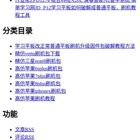
作业帮ZPD1274 枢合科技X20L 清睿智能A2督学系统 简
单学习网JD_P12学习平板如何破解成普通平板，刷机教
程工具
分类目录
学习平板改正常普通平板刷机升级固件包破解教程方法
精仿vertu刷机包下载
精仿三星note8刷机包
高仿苹果6splus刷机包
高仿苹果7plus刷机包
高仿苹果8plus刷机包
高仿苹果iphonex刷机包
高仿苹果刷机教程
功能
文章
RSS
评论
RSS