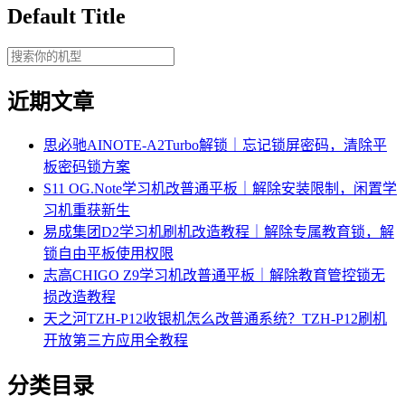
Default Title
近期文章
思必驰AINOTE‑A2Turbo解锁｜忘记锁屏密码，清除平
板密码锁方案
S11 OG.Note学习机改普通平板｜解除安装限制，闲置学
习机重获新生
易成集团D2学习机刷机改造教程｜解除专属教育锁，解
锁自由平板使用权限
志高CHIGO Z9学习机改普通平板｜解除教育管控锁无
损改造教程
天之河TZH-P12收银机怎么改普通系统？TZH-P12刷机
开放第三方应用全教程
分类目录