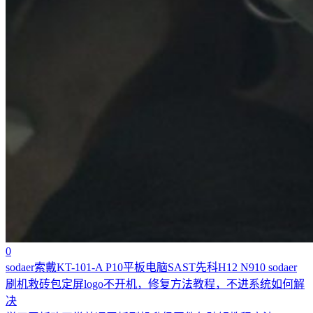
0
sodaer索戴KT-101-A P10平板电脑SAST先科H12 N910 sodaer
刷机救砖包定屏logo不开机，修复方法教程，不进系统如何解
决