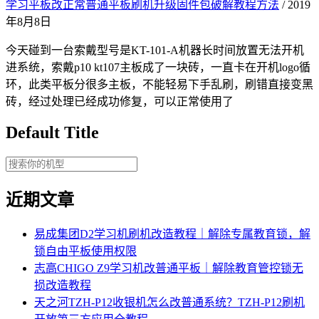
学习平板改正常普通平板刷机升级固件包破解教程方法
/ 2019
年8月8日
今天碰到一台索戴型号是KT-101-A机器长时间放置无法开机
进系统，索戴p10 kt107主板成了一块砖，一直卡在开机logo循
环，此类平板分很多主板，不能轻易下手乱刷，刷错直接变黑
砖，经过处理已经成功修复，可以正常使用了
Default Title
近期文章
易成集团D2学习机刷机改造教程｜解除专属教育锁，解
锁自由平板使用权限
志高CHIGO Z9学习机改普通平板｜解除教育管控锁无
损改造教程
天之河TZH-P12收银机怎么改普通系统？TZH-P12刷机