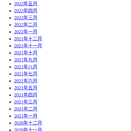
2022年五月
2022年四月
2022年三月
2022年二月
2022年一月
2021年十二月
2021年十一月
2021年十月
2021年九月
2021年八月
2021年七月
2021年六月
2021年五月
2021年四月
2021年三月
2021年二月
2021年一月
2020年十二月
2020年十一月