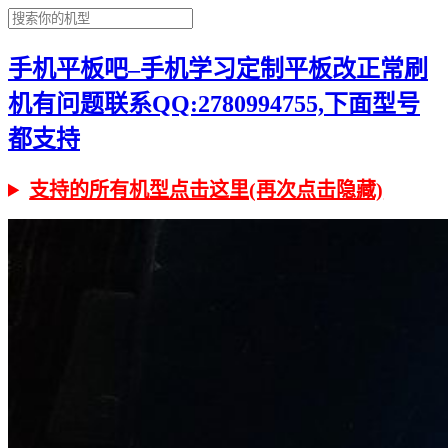
手机平板吧–手机学习定制平板改正常刷
机有问题联系QQ:2780994755,下面型号
都支持
支持的所有机型点击这里(再次点击隐藏)