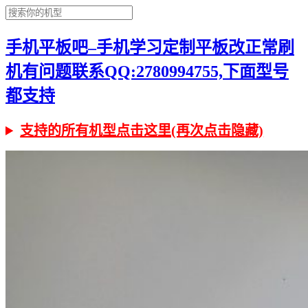
手机平板吧–手机学习定制平板改正常刷
机有问题联系QQ:2780994755,下面型号
都支持
支持的所有机型点击这里(再次点击隐藏)