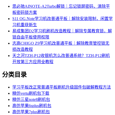
思必驰AINOTE‑A2Turbo解锁｜忘记锁屏密码，清除平
板密码锁方案
S11 OG.Note学习机改普通平板｜解除安装限制，闲置学
习机重获新生
易成集团D2学习机刷机改造教程｜解除专属教育锁，解
锁自由平板使用权限
志高CHIGO Z9学习机改普通平板｜解除教育管控锁无
损改造教程
天之河TZH-P12收银机怎么改普通系统？TZH-P12刷机
开放第三方应用全教程
分类目录
学习平板改正常普通平板刷机升级固件包破解教程方法
精仿vertu刷机包下载
精仿三星note8刷机包
高仿苹果6splus刷机包
高仿苹果7plus刷机包