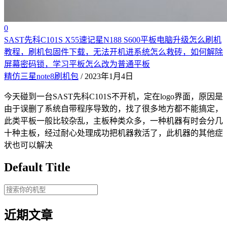
0
SAST先科C101S X55速记星N188 S600平板电脑升级怎么刷机
教程，刷机包固件下载，无法开机进系统怎么救砖，如何解除
屏幕密码锁，学习平板怎么改为普通平板
精仿三星note8刷机包
/ 2023年1月4日
今天碰到一台SAST先科C101S不开机，定在logo界面，原因是
由于误删了系统自带程序导致的，找了很多地方都不能搞定，
此类平板一般比较杂乱，主板种类众多，一种机器有时会分几
十种主板，经过耐心处理成功把机器救活了，此机器的其他症
状也可以解决
Default Title
近期文章