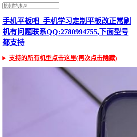
手机平板吧–手机学习定制平板改正常刷
机有问题联系QQ:2780994755,下面型号
都支持
支持的所有机型点击这里(再次点击隐藏)