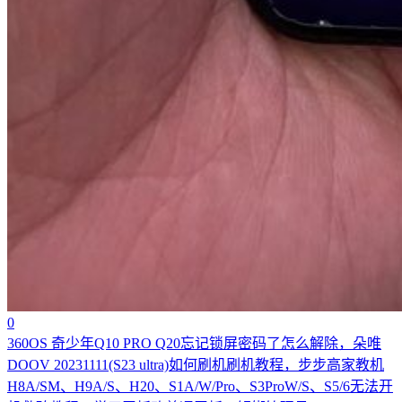
0
360OS 奇少年Q10 PRO Q20忘记锁屏密码了怎么解除，朵唯
DOOV 20231111(S23 ultra)如何刷机刷机教程，步步高家教机
H8A/SM、H9A/S、H20、S1A/W/Pro、S3ProW/S、S5/6无法开