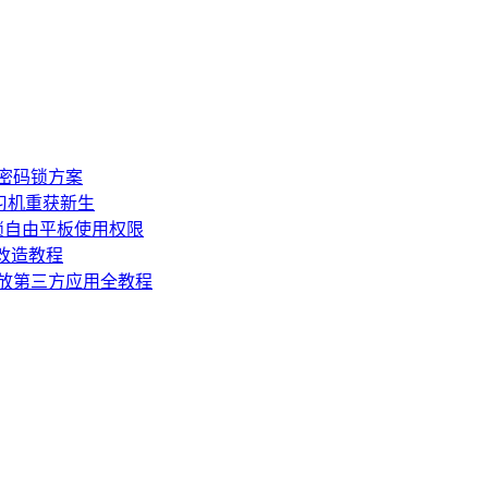
板密码锁方案
学习机重获新生
锁自由平板使用权限
损改造教程
机开放第三方应用全教程