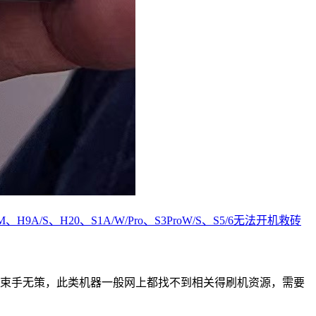
H9A/S、H20、S1A/W/Pro、S3ProW/S、S5/6无法开机救砖
也束手无策，此类机器一般网上都找不到相关得刷机资源，需要