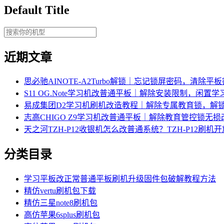
Default Title
近期文章
思必驰AINOTE‑A2Turbo解锁｜忘记锁屏密码，清除平
S11 OG.Note学习机改普通平板｜解除安装限制，闲置
易成集团D2学习机刷机改造教程｜解除专属教育锁，解
志高CHIGO Z9学习机改普通平板｜解除教育管控锁无
天之河TZH-P12收银机怎么改普通系统？TZH-P12刷
分类目录
学习平板改正常普通平板刷机升级固件包破解教程方法
精仿vertu刷机包下载
精仿三星note8刷机包
高仿苹果6splus刷机包