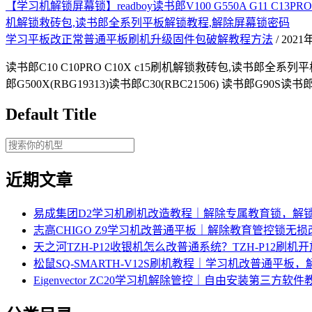
【学习机解锁屏幕锁】readboy读书郎V100 G550A G11 C13PRO C18X S1
机解锁救砖包,读书郎全系列平板解锁教程,解除屏幕锁密码
学习平板改正常普通平板刷机升级固件包破解教程方法
/ 202
读书郎C10 C10PRO C10X c15刷机解锁救砖包,读书郎全系列平板解
郎G500X(RBG19313)读书郎C30(RBC21506) 读书郎G90S读书郎
Default Title
近期文章
易成集团D2学习机刷机改造教程｜解除专属教育锁，解
志高CHIGO Z9学习机改普通平板｜解除教育管控锁无
天之河TZH-P12收银机怎么改普通系统？TZH-P12刷
松鼠SQ-SMARTH-V12S刷机教程｜学习机改普通平板
Eigenvector ZC20学习机解除管控｜自由安装第三方软件