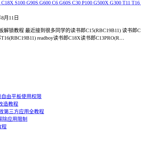
00 G90S G600 C6 G60S C30 P100 G500X G300 T11 T16 T3
1年8月11日
锁教程 最近接到很多同学的读书郎C15(RBC19B11) 读书郎C5(RBC2
T16(RBC19B11) readboy读书郎C18X读书郎C13PRO(R…
锁自由平板使用权限
损改造教程
机开放第三方应用全教程
，解除应用限制
教程