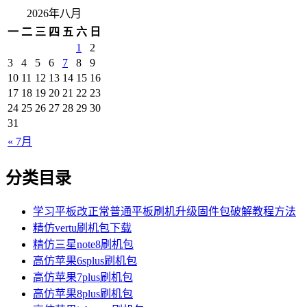
2026年八月
一
二
三
四
五
六
日
1
2
3
4
5
6
7
8
9
10
11
12
13
14
15
16
17
18
19
20
21
22
23
24
25
26
27
28
29
30
31
« 7月
分类目录
学习平板改正常普通平板刷机升级固件包破解教程方法
精仿vertu刷机包下载
精仿三星note8刷机包
高仿苹果6splus刷机包
高仿苹果7plus刷机包
高仿苹果8plus刷机包