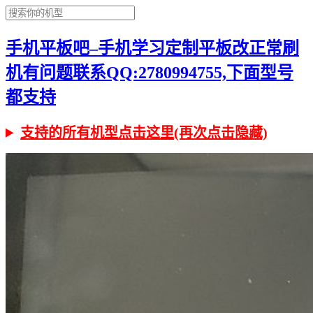
手机平板吧–手机学习定制平板改正常刷
机有问题联系QQ:2780994755,下面型号
都支持
支持的所有机型点击这里(再次点击隐藏)