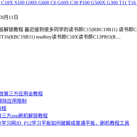
00 G90S G600 C6 G60S C30 P100 G500X G300 T11 T16 T3
1年8月11日
锁教程 最近接到很多同学的读书郎C15(RBC19B11) 读书郎C5(RBC2
T16(RBC19B11) readboy读书郎C18X读书郎C13PRO(R…
机开放第三方应用全教程
，解除应用限制
教程
三方app刷机解锁教程
 简单学习网JD_P12学习平板如何破解成普通平板，刷机教程工具