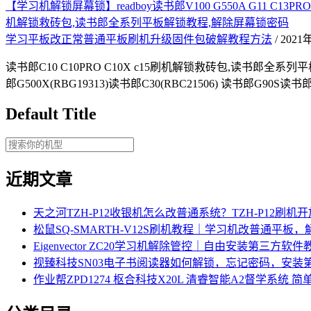
【学习机解锁屏幕锁】readboy读书郎V100 G550A G11 C13PRO C18X S1
机解锁救砖包,读书郎全系列平板解锁教程,解除屏幕锁密码
学习平板改正常普通平板刷机升级固件包破解教程方法
/ 202
读书郎C10 C10PRO C10X c15刷机解锁救砖包,读书郎全系列平板解
郎G500X(RBG19313)读书郎C30(RBC21506) 读书郎G90S读书郎
Default Title
近期文章
天之河TZH-P12收银机怎么改普通系统？TZH-P12刷
松鼠SQ-SMARTH-V12S刷机教程｜学习机改普通平板
Eigenvector ZC20学习机解除管控｜自由安装第三方软件
视臻科技SN03电子书阅读器如何解锁，忘记密码，安装第
作业帮ZPD1274 枢合科技X20L 清睿智能A2督学系统