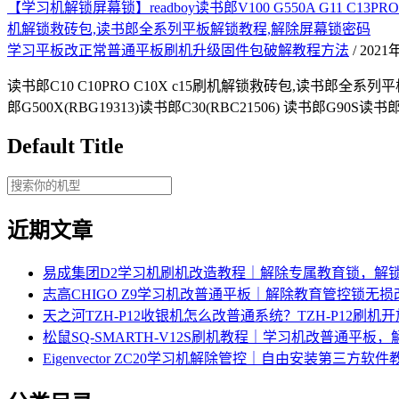
【学习机解锁屏幕锁】readboy读书郎V100 G550A G11 C13PRO C18X S1
机解锁救砖包,读书郎全系列平板解锁教程,解除屏幕锁密码
学习平板改正常普通平板刷机升级固件包破解教程方法
/ 202
读书郎C10 C10PRO C10X c15刷机解锁救砖包,读书郎全系列平板解
郎G500X(RBG19313)读书郎C30(RBC21506) 读书郎G90S读书郎
Default Title
近期文章
易成集团D2学习机刷机改造教程｜解除专属教育锁，解
志高CHIGO Z9学习机改普通平板｜解除教育管控锁无
天之河TZH-P12收银机怎么改普通系统？TZH-P12刷
松鼠SQ-SMARTH-V12S刷机教程｜学习机改普通平板
Eigenvector ZC20学习机解除管控｜自由安装第三方软件