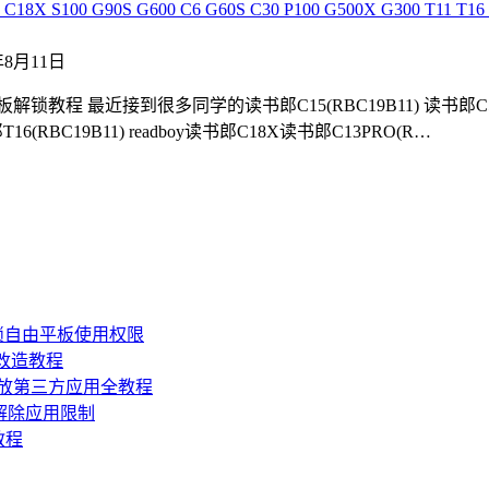
00 G90S G600 C6 G60S C30 P100 G500X G300 T11 T16 T3
1年8月11日
锁教程 最近接到很多同学的读书郎C15(RBC19B11) 读书郎C5(RBC2
T16(RBC19B11) readboy读书郎C18X读书郎C13PRO(R…
锁自由平板使用权限
损改造教程
机开放第三方应用全教程
，解除应用限制
教程