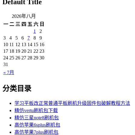
Default Title
2026年八月
一
二
三
四
五
六
日
1
2
3
4
5
6
7
8
9
10
11
12
13
14
15
16
17
18
19
20
21
22
23
24
25
26
27
28
29
30
31
« 7月
分类目录
学习平板改正常普通平板刷机升级固件包破解教程方法
精仿vertu刷机包下载
精仿三星note8刷机包
高仿苹果6splus刷机包
高仿苹果7plus刷机包