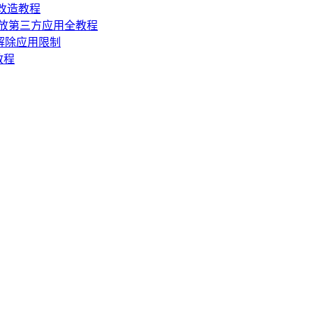
损改造教程
机开放第三方应用全教程
，解除应用限制
教程