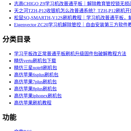
志高CHIGO Z9学习机改普通平板｜解除教育管控锁无
天之河TZH-P12收银机怎么改普通系统？TZH-P12刷
松鼠SQ-SMARTH-V12S刷机教程｜学习机改普通平板
Eigenvector ZC20学习机解除管控｜自由安装第三方软件
分类目录
学习平板改正常普通平板刷机升级固件包破解教程方法
精仿vertu刷机包下载
精仿三星note8刷机包
高仿苹果6splus刷机包
高仿苹果7plus刷机包
高仿苹果8plus刷机包
高仿苹果iphonex刷机包
高仿苹果刷机教程
功能