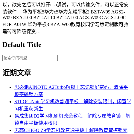
以，改完之后可以打开usb调试，可以传输文件，可以正常安
装软件 华为平板5华为c5华为荣耀平板2 BZT-W09 AGS2-
W09 BZA-L00 BZT-AL10 BZT-AL00 AGS-W09C AGS-L09C
FDR-A01W 华为平板3 BZA-W00教育校园学习版定制版可救
黑砖可降级保资…
Default Title
近期文章
思必驰AINOTE‑A2Turbo解锁｜忘记锁屏密码，清除平
板密码锁方案
S11 OG.Note学习机改普通平板｜解除安装限制，闲置学
习机重获新生
易成集团D2学习机刷机改造教程｜解除专属教育锁，解
锁自由平板使用权限
志高CHIGO Z9学习机改普通平板｜解除教育管控锁无