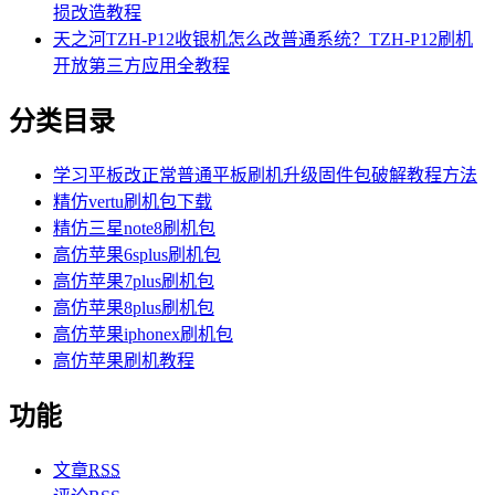
损改造教程
天之河TZH-P12收银机怎么改普通系统？TZH-P12刷机
开放第三方应用全教程
分类目录
学习平板改正常普通平板刷机升级固件包破解教程方法
精仿vertu刷机包下载
精仿三星note8刷机包
高仿苹果6splus刷机包
高仿苹果7plus刷机包
高仿苹果8plus刷机包
高仿苹果iphonex刷机包
高仿苹果刷机教程
功能
文章
RSS