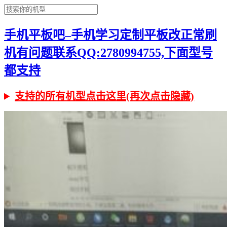
手机平板吧–手机学习定制平板改正常刷
机有问题联系QQ:2780994755,下面型号
都支持
支持的所有机型点击这里(再次点击隐藏)