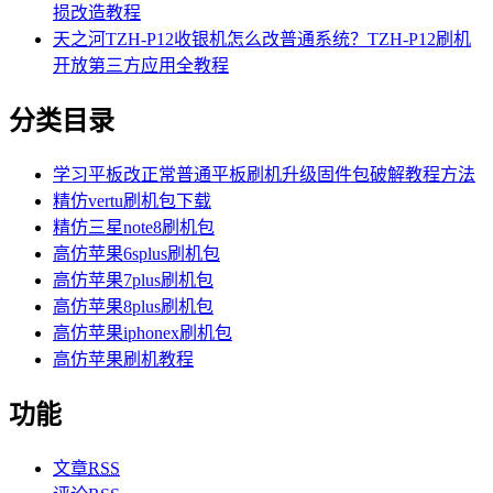
损改造教程
天之河TZH-P12收银机怎么改普通系统？TZH-P12刷机
开放第三方应用全教程
分类目录
学习平板改正常普通平板刷机升级固件包破解教程方法
精仿vertu刷机包下载
精仿三星note8刷机包
高仿苹果6splus刷机包
高仿苹果7plus刷机包
高仿苹果8plus刷机包
高仿苹果iphonex刷机包
高仿苹果刷机教程
功能
文章
RSS