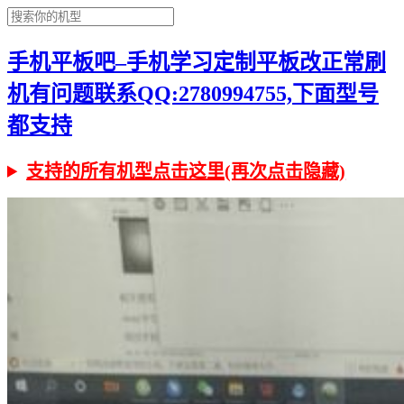
手机平板吧–手机学习定制平板改正常刷
机有问题联系QQ:2780994755,下面型号
都支持
支持的所有机型点击这里(再次点击隐藏)