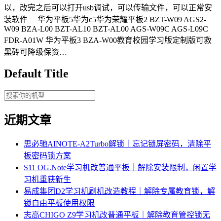
以，改完之后可以打开usb调试，可以传输文件，可以正常安
装软件 华为平板5华为c5华为荣耀平板2 BZT-W09 AGS2-
W09 BZA-L00 BZT-AL10 BZT-AL00 AGS-W09C AGS-L09C
FDR-A01W 华为平板3 BZA-W00教育校园学习版定制版可救
黑砖可降级保资…
Default Title
近期文章
思必驰AINOTE‑A2Turbo解锁｜忘记锁屏密码，清除平
板密码锁方案
S11 OG.Note学习机改普通平板｜解除安装限制，闲置学
习机重获新生
易成集团D2学习机刷机改造教程｜解除专属教育锁，解
锁自由平板使用权限
志高CHIGO Z9学习机改普通平板｜解除教育管控锁无