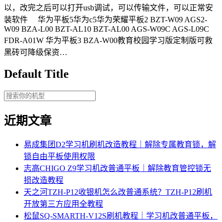
以，改完之后可以打开usb调试，可以传输文件，可以正常安
装软件 华为平板5华为c5华为荣耀平板2 BZT-W09 AGS2-
W09 BZA-L00 BZT-AL10 BZT-AL00 AGS-W09C AGS-L09C
FDR-A01W 华为平板3 BZA-W00教育校园学习版定制版可救
黑砖可降级保资…
Default Title
近期文章
易成集团D2学习机刷机改造教程｜解除专属教育锁，解
锁自由平板使用权限
志高CHIGO Z9学习机改普通平板｜解除教育管控锁无
损改造教程
天之河TZH-P12收银机怎么改普通系统？TZH-P12刷机
开放第三方应用全教程
松鼠SQ-SMARTH-V12S刷机教程｜学习机改普通平板，