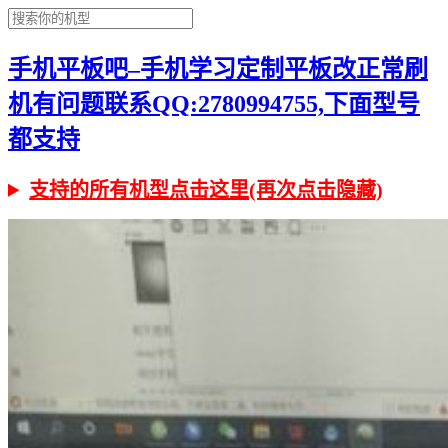
手机平板吧–手机学习定制平板改正常刷
机有问题联系QQ:2780994755,下面型号
都支持
支持的所有机型点击这里(再次点击隐藏)