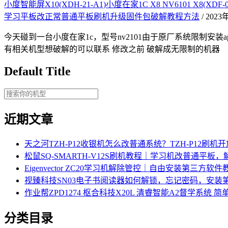
小度智能屏X10(XDH-21-A1)小度在家1C X8 NV6101 X8(
学习平板改正常普通平板刷机升级固件包破解教程方法
/ 202
今天碰到一台小度在家1c，型号nv2101由于原厂系统限制安装
有相关机型想破解的可以联系 修改之前 破解成无限制的机器
Default Title
近期文章
天之河TZH-P12收银机怎么改普通系统？TZH-P12刷
松鼠SQ-SMARTH-V12S刷机教程｜学习机改普通平板
Eigenvector ZC20学习机解除管控｜自由安装第三方软件
视臻科技SN03电子书阅读器如何解锁，忘记密码，安装第
作业帮ZPD1274 枢合科技X20L 清睿智能A2督学系统
分类目录