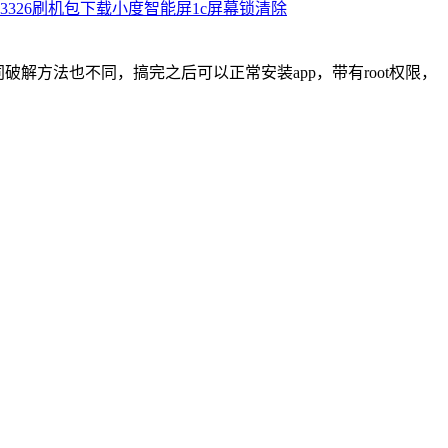
01_RK3326刷机包下载小度智能屏1c屏幕锁清除
同破解方法也不同，搞完之后可以正常安装app，带有root权限，