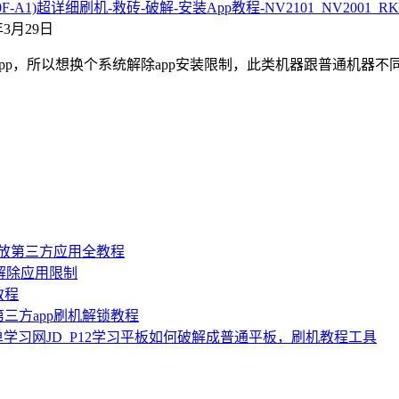
XDF-0F-A1)超详细刷机-救砖-破解-安装App教程-NV2101_NV20
3年3月29日
app，所以想换个系统解除app安装限制，此类机器跟普通机器不
机开放第三方应用全教程
，解除应用限制
教程
三方app刷机解锁教程
 简单学习网JD_P12学习平板如何破解成普通平板，刷机教程工具