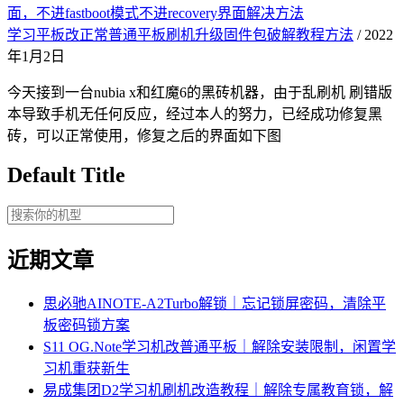
面，不进fastboot模式不进recovery界面解决方法
学习平板改正常普通平板刷机升级固件包破解教程方法
/ 2022
年1月2日
今天接到一台nubia x和红魔6的黑砖机器，由于乱刷机 刷错版
本导致手机无任何反应，经过本人的努力，已经成功修复黑
砖，可以正常使用，修复之后的界面如下图
Default Title
近期文章
思必驰AINOTE‑A2Turbo解锁｜忘记锁屏密码，清除平
板密码锁方案
S11 OG.Note学习机改普通平板｜解除安装限制，闲置学
习机重获新生
易成集团D2学习机刷机改造教程｜解除专属教育锁，解