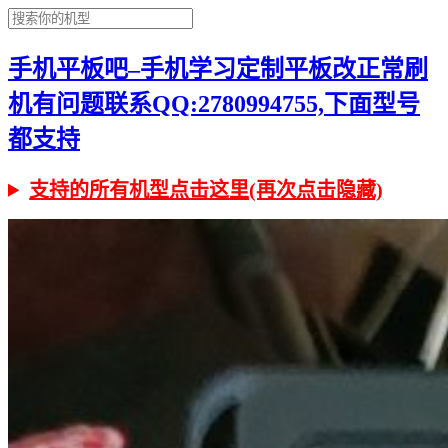
手机平板吧–手机学习定制平板改正常刷
机有问题联系QQ:2780994755,下面型号
都支持
支持的所有机型点击这里(再次点击隐藏)