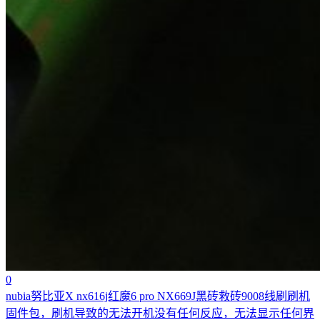
0
nubia努比亚X nx616j红魔6 pro NX669J黑砖救砖9008线刷刷机
固件包，刷机导致的无法开机没有任何反应，无法显示任何界