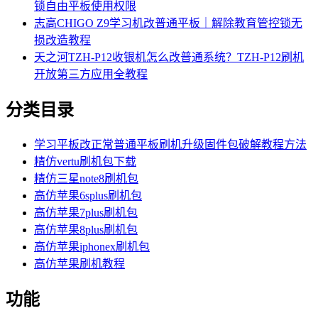
锁自由平板使用权限
志高CHIGO Z9学习机改普通平板｜解除教育管控锁无
损改造教程
天之河TZH-P12收银机怎么改普通系统？TZH-P12刷机
开放第三方应用全教程
分类目录
学习平板改正常普通平板刷机升级固件包破解教程方法
精仿vertu刷机包下载
精仿三星note8刷机包
高仿苹果6splus刷机包
高仿苹果7plus刷机包
高仿苹果8plus刷机包
高仿苹果iphonex刷机包
高仿苹果刷机教程
功能