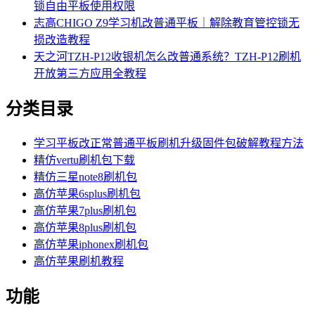
锁自由平板使用权限
志高CHIGO Z9学习机改普通平板｜解除教育管控锁无
损改造教程
天之河TZH-P12收银机怎么改普通系统？TZH-P12刷机
开放第三方应用全教程
分类目录
学习平板改正常普通平板刷机升级固件包破解教程方法
精仿vertu刷机包下载
精仿三星note8刷机包
高仿苹果6splus刷机包
高仿苹果7plus刷机包
高仿苹果8plus刷机包
高仿苹果iphonex刷机包
高仿苹果刷机教程
功能