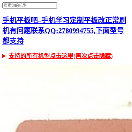
手机平板吧–手机学习定制平板改正常刷
机有问题联系QQ:2780994755,下面型号
都支持
支持的所有机型点击这里(再次点击隐藏)