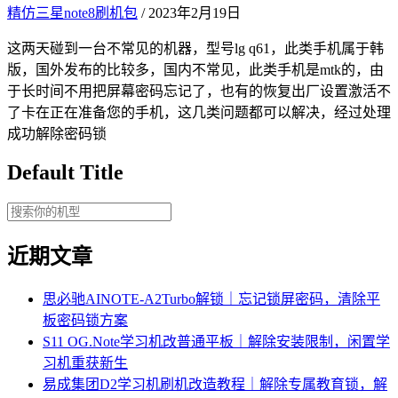
精仿三星note8刷机包
/ 2023年2月19日
这两天碰到一台不常见的机器，型号lg q61，此类手机属于韩
版，国外发布的比较多，国内不常见，此类手机是mtk的，由
于长时间不用把屏幕密码忘记了，也有的恢复出厂设置激活不
了卡在正在准备您的手机，这几类问题都可以解决，经过处理
成功解除密码锁
Default Title
近期文章
思必驰AINOTE‑A2Turbo解锁｜忘记锁屏密码，清除平
板密码锁方案
S11 OG.Note学习机改普通平板｜解除安装限制，闲置学
习机重获新生
易成集团D2学习机刷机改造教程｜解除专属教育锁，解