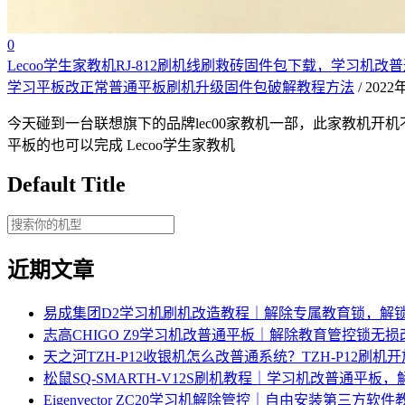
0
Lecoo学生家教机RJ-812刷机线刷救砖固件包下载，学习机改普
学习平板改正常普通平板刷机升级固件包破解教程方法
/ 202
今天碰到一台联想旗下的品牌lec00家教机一部，此家教机开机
平板的也可以完成 Lecoo学生家教机
Default Title
近期文章
易成集团D2学习机刷机改造教程｜解除专属教育锁，解
志高CHIGO Z9学习机改普通平板｜解除教育管控锁无
天之河TZH-P12收银机怎么改普通系统？TZH-P12刷
松鼠SQ-SMARTH-V12S刷机教程｜学习机改普通平板
Eigenvector ZC20学习机解除管控｜自由安装第三方软件