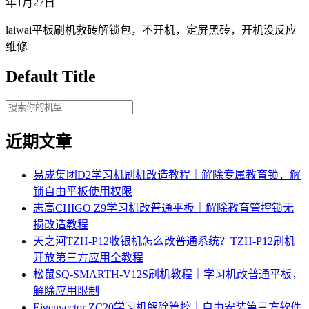
年1月27日
laiwai平板刷机救砖解锁包，不开机，定屏黑砖，开机没反应
维修
Default Title
近期文章
易成集团D2学习机刷机改造教程｜解除专属教育锁，解
锁自由平板使用权限
志高CHIGO Z9学习机改普通平板｜解除教育管控锁无
损改造教程
天之河TZH-P12收银机怎么改普通系统？TZH-P12刷机
开放第三方应用全教程
松鼠SQ-SMARTH-V12S刷机教程｜学习机改普通平板，
解除应用限制
Eigenvector ZC20学习机解除管控｜自由安装第三方软件