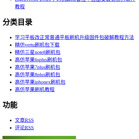
教程
分类目录
学习平板改正常普通平板刷机升级固件包破解教程方法
精仿vertu刷机包下载
精仿三星note8刷机包
高仿苹果6splus刷机包
高仿苹果7plus刷机包
高仿苹果8plus刷机包
高仿苹果iphonex刷机包
高仿苹果刷机教程
功能
文章
RSS
评论
RSS