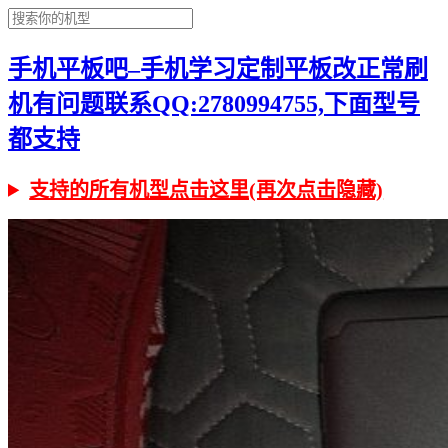
手机平板吧–手机学习定制平板改正常刷
机有问题联系QQ:2780994755,下面型号
都支持
支持的所有机型点击这里(再次点击隐藏)