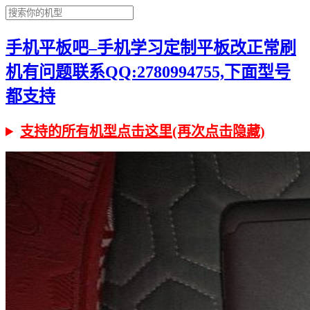
手机平板吧–手机学习定制平板改正常刷
机有问题联系QQ:2780994755,下面型号
都支持
支持的所有机型点击这里(再次点击隐藏)