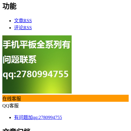
功能
文章
RSS
评论
RSS
在线客服
QQ客服
有问题加qq:2780994755