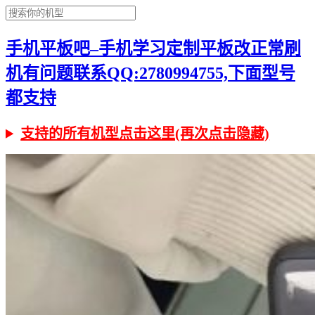
手机平板吧–手机学习定制平板改正常刷
机有问题联系QQ:2780994755,下面型号
都支持
支持的所有机型点击这里(再次点击隐藏)