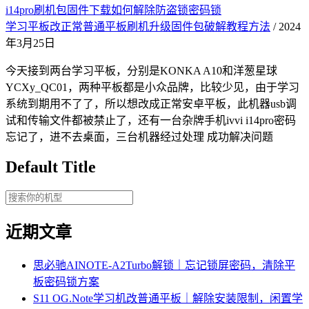
i14pro刷机包固件下载如何解除防盗锁密码锁
学习平板改正常普通平板刷机升级固件包破解教程方法
/ 2024
年3月25日
今天接到两台学习平板，分别是KONKA A10和洋葱星球
YCXy_QC01，两种平板都是小众品牌，比较少见，由于学习
系统到期用不了了，所以想改成正常安卓平板，此机器usb调
试和传输文件都被禁止了，还有一台杂牌手机ivvi i14pro密码
忘记了，进不去桌面，三台机器经过处理 成功解决问题
Default Title
近期文章
思必驰AINOTE‑A2Turbo解锁｜忘记锁屏密码，清除平
板密码锁方案
S11 OG.Note学习机改普通平板｜解除安装限制，闲置学