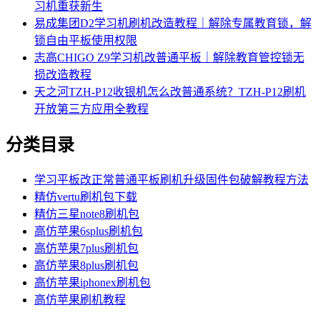
习机重获新生
易成集团D2学习机刷机改造教程｜解除专属教育锁，解
锁自由平板使用权限
志高CHIGO Z9学习机改普通平板｜解除教育管控锁无
损改造教程
天之河TZH-P12收银机怎么改普通系统？TZH-P12刷机
开放第三方应用全教程
分类目录
学习平板改正常普通平板刷机升级固件包破解教程方法
精仿vertu刷机包下载
精仿三星note8刷机包
高仿苹果6splus刷机包
高仿苹果7plus刷机包
高仿苹果8plus刷机包
高仿苹果iphonex刷机包
高仿苹果刷机教程