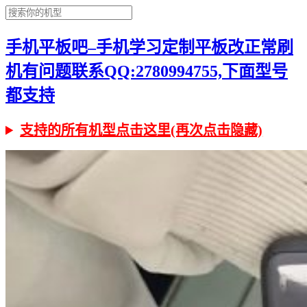
手机平板吧–手机学习定制平板改正常刷
机有问题联系QQ:2780994755,下面型号
都支持
支持的所有机型点击这里(再次点击隐藏)