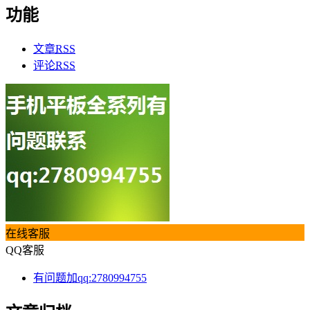
功能
文章
RSS
评论
RSS
在线客服
QQ客服
有问题加qq:2780994755