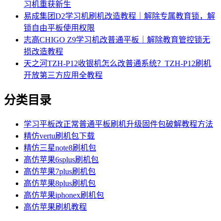
习机重获新生
易成集团D2学习机刷机改造教程｜解除专属教育锁，解
锁自由平板使用权限
志高CHIGO Z9学习机改普通平板｜解除教育管控锁无
损改造教程
天之河TZH-P12收银机怎么改普通系统？TZH-P12刷机
开放第三方应用全教程
分类目录
学习平板改正常普通平板刷机升级固件包破解教程方法
精仿vertu刷机包下载
精仿三星note8刷机包
高仿苹果6splus刷机包
高仿苹果7plus刷机包
高仿苹果8plus刷机包
高仿苹果iphonex刷机包
高仿苹果刷机教程