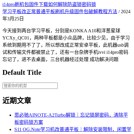
i14pro刷机包固件下载如何解除防盗锁密码锁
学习平板改正常普通平板刷机升级固件包破解教程方法
/ 2024
年3月25日
今天接到两台学习平板，分别是KONKA A10和洋葱星球
YCXy_QC01，两种平板都是小众品牌，比较少见，由于学习
系统到期用不了了，所以想改成正常安卓平板，此机器usb调
试和传输文件都被禁止了，还有一台杂牌手机ivvi i14pro密码
忘记了，进不去桌面，三台机器经过处理 成功解决问题
Default Title
近期文章
思必驰AINOTE‑A2Turbo解锁｜忘记锁屏密码，清除平
板密码锁方案
S11 OG.Note学习机改普通平板｜解除安装限制，闲置学