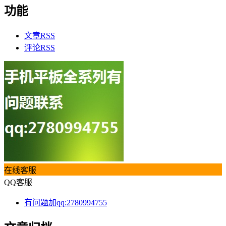
功能
文章
RSS
评论
RSS
在线客服
QQ客服
有问题加qq:2780994755