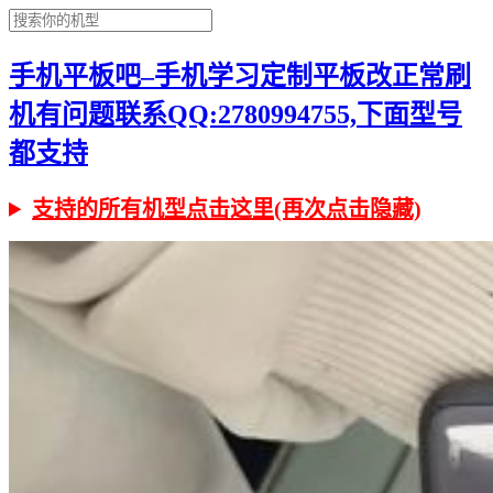
手机平板吧–手机学习定制平板改正常刷
机有问题联系QQ:2780994755,下面型号
都支持
支持的所有机型点击这里(再次点击隐藏)