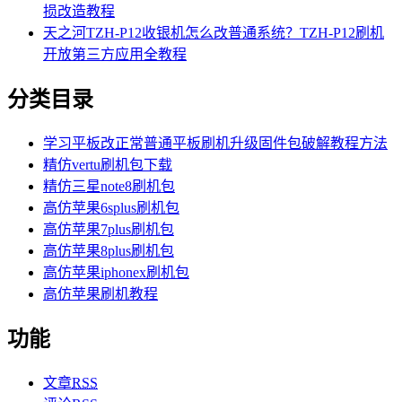
损改造教程
天之河TZH-P12收银机怎么改普通系统？TZH-P12刷机
开放第三方应用全教程
分类目录
学习平板改正常普通平板刷机升级固件包破解教程方法
精仿vertu刷机包下载
精仿三星note8刷机包
高仿苹果6splus刷机包
高仿苹果7plus刷机包
高仿苹果8plus刷机包
高仿苹果iphonex刷机包
高仿苹果刷机教程
功能
文章
RSS