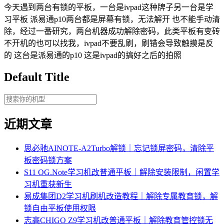
今天遇到两台有锁的平板，一台是ivpad这种牌子另一台是学
习平板 派易通p10两台都是屏幕有锁，无法解开 也不能手动清
除，经过一番研究，两台机器成功解除密码，此类平板有变砖
不开机的也可以找我，ivpad不要乱刷，刷错会导致触摸是反
的 这台是派易通的p10 这是ivpad的搞好之后的拍照
Default Title
近期文章
思必驰AINOTE‑A2Turbo解锁｜忘记锁屏密码，清除平
板密码锁方案
S11 OG.Note学习机改普通平板｜解除安装限制，闲置学
习机重获新生
易成集团D2学习机刷机改造教程｜解除专属教育锁，解
锁自由平板使用权限
志高CHIGO Z9学习机改普通平板｜解除教育管控锁无