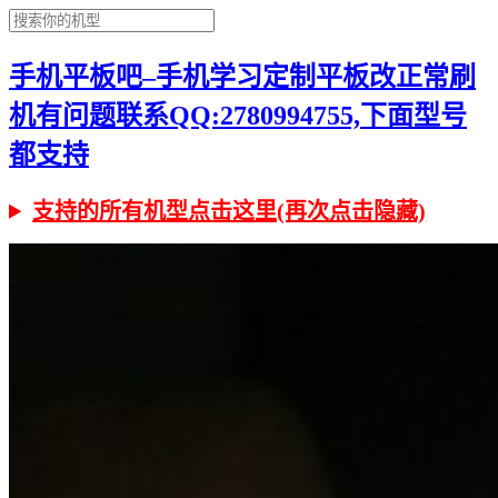
手机平板吧–手机学习定制平板改正常刷
机有问题联系QQ:2780994755,下面型号
都支持
支持的所有机型点击这里(再次点击隐藏)