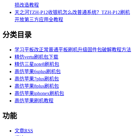
损改造教程
天之河TZH-P12收银机怎么改普通系统？TZH-P12刷机
开放第三方应用全教程
分类目录
学习平板改正常普通平板刷机升级固件包破解教程方法
精仿vertu刷机包下载
精仿三星note8刷机包
高仿苹果6splus刷机包
高仿苹果7plus刷机包
高仿苹果8plus刷机包
高仿苹果iphonex刷机包
高仿苹果刷机教程
功能
文章
RSS