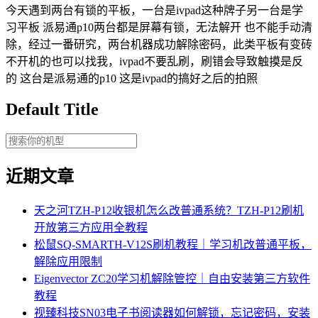
今天遇到两台有锁的平板，一台是ivpad这种牌子另一台是学
习平板 派易通p10两台都是屏幕有锁，无法解开 也不能手动清
除，经过一番研究，两台机器成功解除密码，此类平板有变砖
不开机的也可以找我，ivpad不要乱刷，刷错会导致触摸是反
的 这台是派易通的p10 这是ivpad的搞好之后的拍照
Default Title
近期文章
天之河TZH-P12收银机怎么改普通系统？TZH-P12刷机
开放第三方应用全教程
松鼠SQ-SMARTH-V12S刷机教程｜学习机改普通平板，
解除应用限制
Eigenvector ZC20学习机解除管控｜自由安装第三方软件
教程
视臻科技SN03电子书阅读器如何解锁，忘记密码，安装