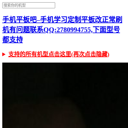
手机平板吧–手机学习定制平板改正常刷
机有问题联系QQ:2780994755,下面型号
都支持
支持的所有机型点击这里(再次点击隐藏)