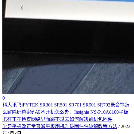
0
科大讯飞iFYTEK SR301 SR501 SR701 SR901 SR702录音笔怎
么解除屏幕密码锁不开机怎么办，Insignia NS-P10A8100平板
卡在正在检查网络界面跳不过去如何解决刷机包固件
学习平板改正常普通平板刷机升级固件包破解教程方法
/ 2023
年4月3日