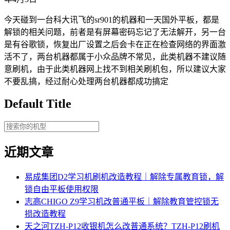
今天碰到一台科大讯飞的sr901的机器和一天国外平板，都是
解锁的相关问题，前者是有屏幕密码忘记了无法解开，另一台
是有谷歌锁，恢复出厂设置之后会卡在正在检查网络的界面激
活不了，两台机器都属于小众品牌不常见，此类机器不建议随
意刷机，由于此类机器网上找不到相关刷机包，所以建议大家
不要乱搞，经过耐心处理两台机器都成功搞定
Default Title
近期文章
易成集团D2学习机刷机改造教程｜解除专属教育锁，解
锁自由平板使用权限
志高CHIGO Z9学习机改普通平板｜解除教育管控锁无
损改造教程
天之河TZH-P12收银机怎么改普通系统？TZH-P12刷机