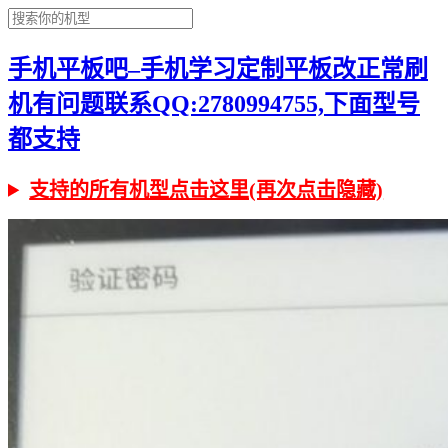
手机平板吧–手机学习定制平板改正常刷
机有问题联系QQ:2780994755,下面型号
都支持
支持的所有机型点击这里(再次点击隐藏)